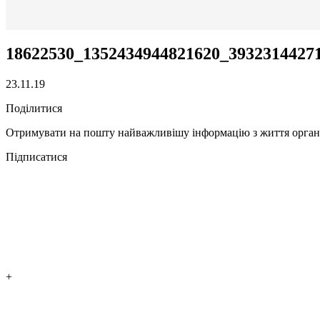
18622530_1352434944821620_3932314427
23.11.19
Поділитися
Отримувати на пошту найважливішу інформацію з життя органі
Підписатися
+