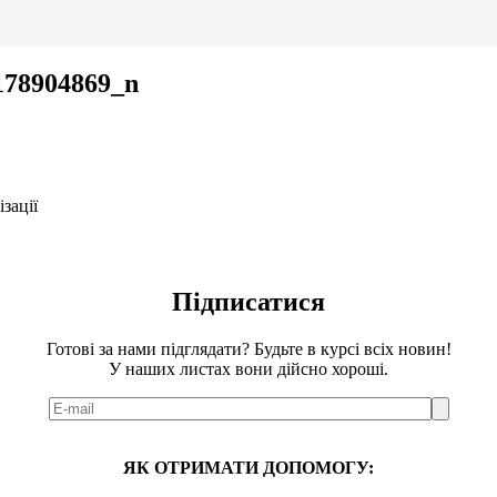
178904869_n
зації
Підписатися
Готові за нами підглядати? Будьте в курсі всіх новин!
У наших листах вони дійсно хороші.
ЯК ОТРИМАТИ ДОПОМОГУ: