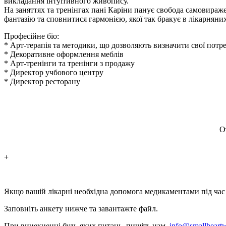
викладання інтуїтивного живопису.
На заняттях та тренінгах пані Каріни панує свобода самовираже
фантазію та сповнитися гармонією, якої так бракує в лікарняних
Професійне біо:
* Арт-терапія та методики, що дозволяють визначити свої потр
* Декоративне оформлення меблів
* Арт-тренінги та тренінги з продажу
* Директор учбового центру
* Директор ресторану
О
+
Якщо вашій лікарні необхідна допомога медикаментами під час в
Заповніть анкету нижче та завантажте файл.
При винекненні будь-яких питань, п
ишіть нам
info@smallheartw