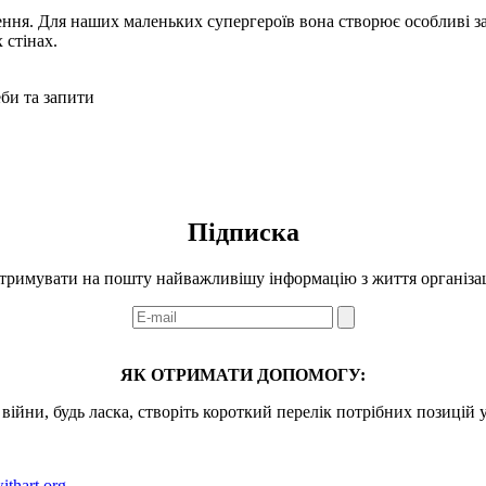
ння. Для наших маленьких супергероїв вона створює особливі зан
 стінах.
еби та запити
Підписка
тримувати на пошту найважливішу інформацію з життя організац
ЯК ОТРИМАТИ ДОПОМОГУ:
ійни, будь ласка, створіть короткий перелік потрібних позицій 
ithart.org