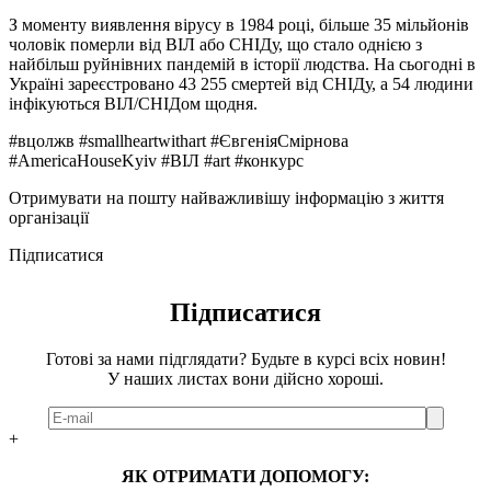
З моменту виявлення вірусу в 1984 році, більше 35 мільйонів
чоловік померли від ВІЛ або СНІДу, що стало однією з
найбільш руйнівних пандемій в історії людства. На сьогодні в
Україні зареєстровано 43 255 смертей від СНІДу, а 54 людини
інфікуються ВІЛ/СНІДом щодня.
#вцолжв #smallheartwithart #ЄвгеніяСмірнова
#AmericaHouseKyiv #ВІЛ #art #конкурс
Отримувати на пошту найважливішу інформацію з життя
організації
Підписатися
Підписатися
Готові за нами підглядати? Будьте в курсі всіх новин!
У наших листах вони дійсно хороші.
+
ЯК ОТРИМАТИ ДОПОМОГУ: