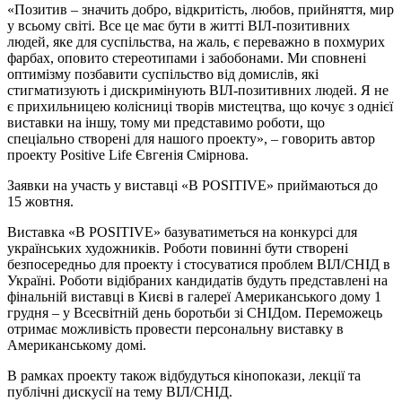
«Позитив – значить добро, відкритість, любов, прийняття, мир
у всьому світі. Все це має бути в житті ВІЛ-позитивних
людей, яке для суспільства, на жаль, є переважно в похмурих
фарбах, оповито стереотипами і забобонами. Ми сповнені
оптимізму позбавити суспільство від домислів, які
стигматизують і дискримінують ВІЛ-позитивних людей. Я не
є прихильницею колісниці творів мистецтва, що кочує з однієї
виставки на іншу, тому ми представимо роботи, що
спеціально створені для нашого проекту», – говорить автор
проекту Positive Life Євгенія Смірнова.
Заявки на участь у виставці «B POSITIVE» приймаються до
15 жовтня.
Виставка «B POSITIVE» базуватиметься на конкурсі для
українських художників. Роботи повинні бути створені
безпосередньо для проекту і стосуватися проблем ВІЛ/СНІД в
Україні. Роботи відібраних кандидатів будуть представлені на
фінальній виставці в Києві в галереї Американського дому 1
грудня – у Всесвітній день боротьби зі СНІДом. Переможець
отримає можливість провести персональну виставку в
Американському домі.
В рамках проекту також відбудуться кінопокази, лекції та
публічні дискусії на тему ВІЛ/СНІД.