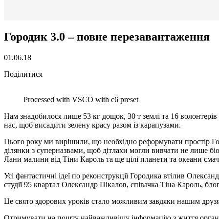
Городик 3.0 – повне перезавантаження
01.06.18
Поділитися
Processed with VSCO with c6 preset
Нам знадобилося лише 53 кг дощок, 30 т землі та 16 волонтері
нас, щоб висадити зелену красу разом із карапузами.
Цього року ми вирішили, що необхідно реформувати простір Горо
ділянки з суперназвами, щоб дітлахи могли вивчати не лише біо
Лани малини від Тіни Кароль та ще цілі планети та океани сма
Усі фантастичні ідеї по реконструкції Городика втілив Олексан
студії 95 квартал Олександр Пікалов, співачка Тіна Кароль, бл
Це свято здорових уроків стало можливим завдяки нашим друз
Отримувати на пошту найважливішу інформацію з життя органі