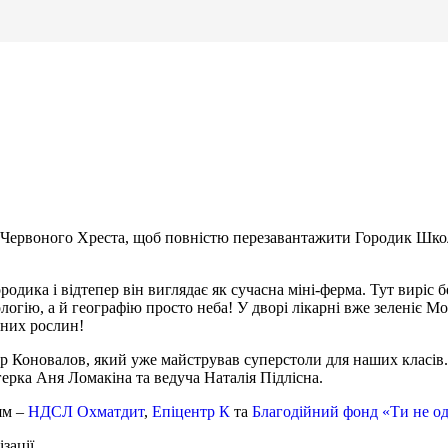
в Червоного Хреста, щоб повністю перезавантажити Городик Школи
дика і відтепер він виглядає як сучасна міні-ферма. Тут виріс б
логію, а й географію просто неба! У дворі лікарні вже зеленіє 
чних рослин!
др Коновалов, який уже майстрував суперстоли для наших класів.
огерка Аня Ломакіна та ведуча Наталія Підлісна.
ям –
НДСЛ Охматдит
,
Епіцентр К
та
Благодійний фонд «Ти не о
зації