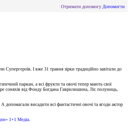
Отримати допомогу
Допомогти
 Супергероїв. І вже 31 травня зірки традиційно завітали до
езпечний паркан, а всі фрукти та овочі тепер мають свої
Море соняхів від Фонду Богдана Гаврилишина, Ліс полуниць,
 А допомагали висадити всі фантастичні овочі та ягоди актор
дин» 1+1 Медіа
.