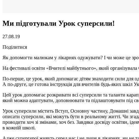
Ми підготували Урок суперсили!
27.08.19
Поділитися
Як допомогти малюкам у лікарнях одужувати? І чи може це зро
На фестивалі освіти «Вчителі майбутнього», який організувала 
По-перше, це урок, який допомагає дітям знаходити сили для о
А по-друге, це готова інструкція для вчителів будь-яких шкіл Укр
Цей урок допомагає розкривати всі суперсили та таланти карапу
який можна адаптувати, доповнювати та підлаштовувати під свою
Урок суперсили містить Вступ, Основну частину, Домашні завд
описати суперсили, які можуть бути в реальному житті. Чи згад
проводити хоч зі змінами, хоч без. Завдяки досвіду освітян, 
в кожній школі.
Адже супергерої живуть серед нас і не лише в лікарнях, чи не т