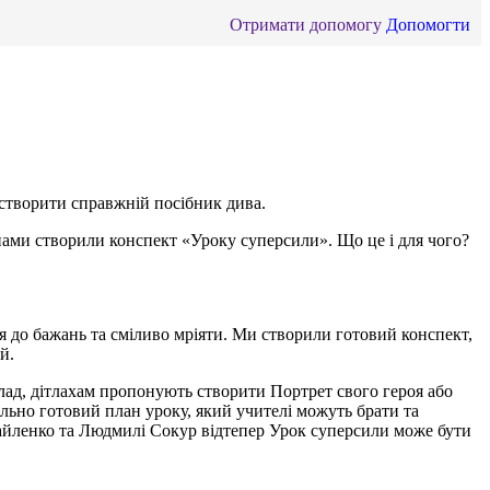
Отримати допомогу
Допомогти
створити справжній посібник дива.
янами створили конспект «Уроку суперсили». Що це і для чого?
ся до бажань та сміливо мріяти. Ми створили готовий конспект,
й.
лад, дітлахам пропонують створити Портрет свого героя або
ально готовий план уроку, який учителі можуть брати та
хайленко та Людмилі Сокур відтепер Урок суперсили може бути