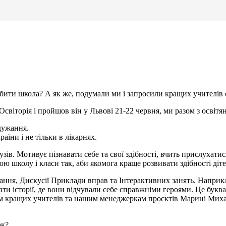
бити школа? А як же, подумали ми і запросили кращих учителів 
Освіторія і пройшов він у Львові 21-22 червня, ми разом з освіт
дужання.
аїни і не тільки в лікарнях.
зів. Мотивує пізнавати себе та свої здібності, вчить прислухати
 школу і класи так, аби якомога краще розвивати здібності діте
ання, Дискусії Приклади вправ та Інтерактивних занять. Наприк
ати історії, де вони відчували себе справжніми героями. Це букв
ідеям кращих учителів та нашим менеджеркам проєктів Марині Ми
ак?