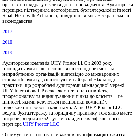
організації і відразу взялися до їх впровадження. Аудиторська
перевірка підтвердила достовірність бухгалтерської звітності
Small Heart with Art та її відповідність вимогам українського
законодавства.
2017
2018
2019
Аудиторська компанія UHY Prostor LLC з 2003 року
проводить аудит фінансової звітності підприємств та
неприбуткових організацій відповідно до міжнародних
стандартів аудиту, ,застосовуючи найкращі міжнародні
практики, що розроблені аудиторами міжнародної мережі
UHY International. Висока якість та оперативність,
професіоналізм та індивідуальний підхід до клієнтів – це
цінності, якими керуються працівники компанії у
повсякденній роботі з клієнтами. А ще UHY Prostor LLC
ведуть бухгалтерську та юридичну практику, тож якщо маєте
потреби, звертайтесь! Тут ви знайдете кваліфікованого
партнера
UHY Prostor LLC
Отримувати на пошту найважливішу інформацію з життя