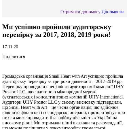
Отримати допомогу
Допомогти
Ми успішно пройшли аудиторську
перевірку за 2017, 2018, 2019 роки!
17.11.20
Поділитися
Громадська організація Small Heart with Art успішно пройшла
аудиторську перевірку за три роки діяльності – 2017-2019 рр.
Перевірку проводили спеціалісти аудиторської компанії UHY
Prostor LLC, щоє частиною міжнародної мережі
бухгалтерських і консалтингових компаній UHY International.
Аудитори UHY Prostor LLC у своєму висновку підтвердили,
що Small Heart with Art – це чесна організація, що здійснює
відкрито фінансові і господарські операції, прозоро звітує про
них та може провадити благодійну діяльність в Україні на
високому рівні. Ми отримали цінні вказівки та рекомендації,
що можна поліпшити у документообігу громадської