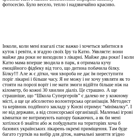
фотосесію. Було весело, тепло і надзвичайно красиво.
Інколи, коли мені взагалі стає важко і хочеться забитися в
куток і ревіти, я згадую своїх Іру та Катю. Уявляєте: вони
майже два роки не виходили з лікарні. Майже два роки! І коли
Катю мама вперше зводила в парк, я отримала кучу
емоційного фідбеку від того, що дитина побачила білку.
Білку!!! Але ж є дітки, чия хвороба не дає їм переступити
поріг лікарні і більше часу. Я не можу і не хочу уявляти як то
стояти на порозі воріт і не мати змоги відійти більше ніж на
кілометр, бо кожні 30 хвилин діаліз. Це страшно. А ще
страшніше, що “Школа Супергероїв” є далеко не у кожному
місті, а ще це абсолютно волонтерська організація. Методист
та керівник подібного закладу у Києві отримує “мінімалку”. І
не від держави, а від спонсорської організації. Маленькі ігрові
кімнатки не витримують напору бажаючих, а як би мені
хотілося б знайти або ж побудувати на територіях хоча б
базових українських лікарень окремі приміщення. Там буде
багато гуртків на вибір для діток, навчальні заняття згідно