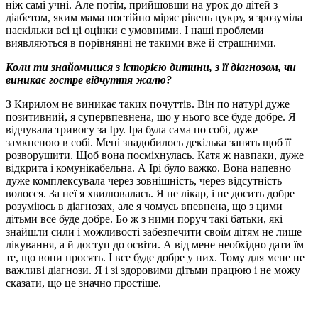
ніж самі учні. Але потім, прийшовши на урок до дітей з
діабетом, яким мама постійно міряє рівень цукру, я зрозуміла
наскільки всі ці оцінки є умовними. І наші проблеми
виявляються в порівнянні не такими вже й страшними.
Коли ти знайомишся з історією дитини, з її діагнозом, чи
виникає гостре відчуття жалю?
З Кирилом не виникає таких почуттів. Він по натурі дуже
позитивний, я супервпевнена, що у нього все буде добре. Я
відчувала тривогу за Іру. Іра була сама по собі, дуже
замкненою в собі. Мені знадобилось декілька занять щоб її
розворушити. Щоб вона посміхнулась. Катя ж навпаки, дуже
відкрита і комунікабельна. А Ірі було важко. Вона напевно
дуже комплексувала через зовнішність, через відсутність
волосся. За неї я хвилювалась. Я не лікар, і не досить добре
розуміюсь в діагнозах, але я чомусь впевнена, що з цими
дітьми все буде добре. Бо ж з ними поруч такі батьки, які
знайшли сили і можливості забезпечити своїм дітям не лише
лікування, а й доступ до освіти. А від мене необхідно дати їм
те, що вони просять. І все буде добре у них. Тому для мене не
важливі діагнози. Я і зі здоровими дітьми працюю і не можу
сказати, що це значно простіше.