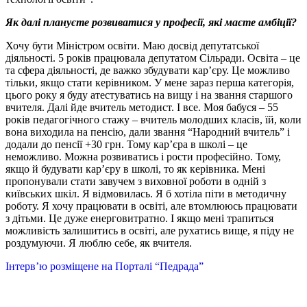
Як далі плануєте розвиватися у професії, які маєте амбіції?
Хочу бути Міністром освіти. Маю досвід депутатської
діяльності. 5 років працювала депутатом Сільради. Освіта – це
та сфера діяльності, де важко збудувати кар’єру. Це можливо
тільки, якщо стати керівником. У мене зараз перша категорія,
цього року я буду атестуватись на вищу і на звання старшого
вчителя. Далі йде вчитель методист. І все. Моя бабуся – 55
років педагогічного стажу – вчитель молодших класів, їй, коли
вона виходила на пенсію, дали звання “Народний вчитель” і
додали до пенсії +30 грн. Тому кар’єра в школі – це
неможливо. Можна розвиватись і рости професійно. Тому,
якщо й будувати кар’єру в школі, то як керівника. Мені
пропонували стати завучем з виховної роботи в одній з
київських шкіл. Я відмовилась. Я б хотіла піти в методичну
роботу. Я хочу працювати в освіті, але втомлююсь працювати
з дітьми. Це дуже енерговитратно. І якщо мені трапиться
можливість залишитись в освіті, але рухатись вище, я піду не
роздумуючи. Я люблю себе, як вчителя.
Інтерв’ю розміщене на Порталі “Педрада”