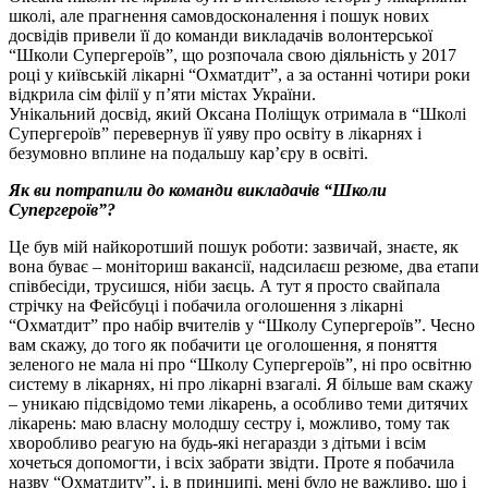
школі, але прагнення самовдосконалення і пошук нових
досвідів привели її до команди викладачів волонтерської
“Школи Супергероїв”, що розпочала свою діяльність у 2017
році у київській лікарні “Охматдит”, а за останні чотири роки
відкрила сім філії у п’яти містах України.
Унікальний досвід, який Оксана Поліщук отримала в “Школі
Супергероїв” перевернув її уяву про освіту в лікарнях і
безумовно вплине на подальшу кар’єру в освіті.
Як ви потрапили до команди викладачів “Школи
Супергероїв”?
Це був мій найкоротший пошук роботи: зазвичай, знаєте, як
вона буває – моніториш вакансії, надсилаєш резюме, два етапи
співбесіди, трусишся, ніби заєць. А тут я просто свайпала
стрічку на Фейсбуці і побачила оголошення з лікарні
“Охматдит” про набір вчителів у “Школу Супергероїв”. Чесно
вам скажу, до того як побачити це оголошення, я поняття
зеленого не мала ні про “Школу Супергероїв”, ні про освітню
систему в лікарнях, ні про лікарні взагалі. Я більше вам скажу
– уникаю підсвідомо теми лікарень, а особливо теми дитячих
лікарень: маю власну молодшу сестру і, можливо, тому так
хворобливо реагую на будь-які негаразди з дітьми і всім
хочеться допомогти, і всіх забрати звідти. Проте я побачила
назву “Охматдиту”, і, в принципі, мені було не важливо, що і