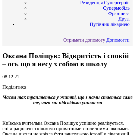
Резиденція Супергероїв
Супермобіль
Франшиза
Друзі
Путівник лікарнею
Отримати допомогу
Допомогти
Оксана Поліщук: Відкритість і спокій
– ось що я несу з собою в школу
08.12.21
Поділитися
Часом так трапляється у житті, що з нами стається саме
те, чого ми підсвідомо уникаємо
Київська вчителька Оксана Поліщук успішно реалізується,
співпрацюючи з кількома приватними столичними школами.
Оксана ніколи не мріяла бути вчителькою історії у лікарняній