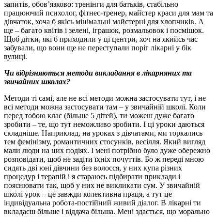
запитів, обов’язково: тренінги для батьків, стабільно
працюючий психолог, фітнес-тренер, майстер краси для мам та
дівчаток, хоча б якісь мінімальні майстерні для хлопчиків. А
ще – багато квітів і зелені, іграшок, розмальовок і посмішок.
Щоб дітки, які б приходили у ці центри, хоч на якийсь час
забували, що вони ще не переступали поріг лікарні у бік
вулиці.
Чи відрізняються методи викладання в лікарняних та
звичайних школах?
Методи ті самі, але не всі методи можна застосувати тут, і не
всі методи можна застосувати там – у звичайній школі. Коли
перед тобою клас (більше 5 дітей), ти можеш дуже багато
зробити – те, що тут неможливо зробити. І ці уроки даються
складніше. Наприклад, на уроках з дівчатами, ми торкались
тем фемінізму, романтичних стосунків, весілля. Який вигляд
мали люди на цих подіях. І мені потрібно було дуже обережно
розповідати, щоб не задіти їхніх почуттів. Бо ж переді мною
сидять дві юні дівчини без волосся, у них купа різних
процедур і терапій і я стараюсь підбирати приклади і
пояснювати так, щоб у них не викликати сум. У звичайній
школі урок – це завжди колективна праця, а тут це
індивідуальна робота-постійний живий діалог. В лікарні ти
вкладаєш більше і віддача більша. Мені здається, що морально