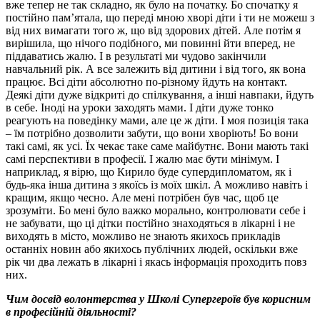
вже тепер не так складно, як було на початку. Бо спочатку я
постійно пам’ятала, що переді мною хворі діти і ти не можеш з
від них вимагати того ж, що від здорових дітей. Але потім я
вирішила, що нічого подібного, ми повинні йти вперед, не
піддаватись жалю. І в результаті ми чудово закінчили
навчальний рік. А все залежить від дитини і від того, як вона
працює. Всі діти абсолютно по-різному йдуть на контакт.
Деякі діти дуже відкриті до спілкування, а інші навпаки, йдуть
в себе. Іноді на уроки заходять мами. І діти дуже тонко
реагують на поведінку мами, але це ж діти. І моя позиція така
– їм потрібно дозволити забути, що вони хворіють! Бо вони
такі самі, як усі. Їх чекає таке саме майбутнє. Вони мають такі
самі перспективи в професії. І жалю має бути мінімум. І
наприклад, я вірю, що Кирило буде супердипломатом, як і
будь-яка інша дитина з якоїсь із моїх шкіл. А можливо навіть і
кращим, якщо чесно. Але мені потрібен був час, щоб це
зрозуміти. Бо мені було важко морально, контролювати себе і
не забувати, що ці дітки постійно знаходяться в лікарні і не
виходять в місто, можливо не знають якихось прикладів
останніх новин або якихось публічних людей, оскільки вже
рік чи два лежать в лікарні і якась інформація проходить повз
них.
Чим досвід волонтерства у Школі Супергероїв був корисним
в професійній діяльності?