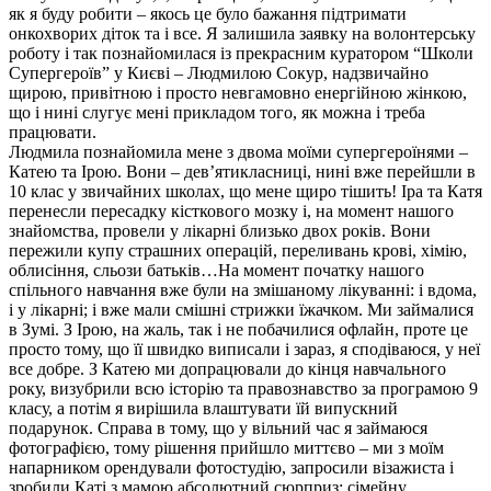
як я буду робити – якось це було бажання підтримати
онкохворих діток та і все. Я залишила заявку на волонтерську
роботу і так познайомилася із прекрасним куратором “Школи
Супергероїв” у Києві – Людмилою Сокур, надзвичайно
щирою, привітною і просто невгамовно енергійною жінкою,
що і нині слугує мені прикладом того, як можна і треба
працювати.
Людмила познайомила мене з двома моїми супергероїнями –
Катею та Ірою. Вони – дев’ятикласниці, нині вже перейшли в
10 клас у звичайних школах, що мене щиро тішить! Іра та Катя
перенесли пересадку кісткового мозку і, на момент нашого
знайомства, провели у лікарні близько двох років. Вони
пережили купу страшних операцій, переливань крові, хімію,
облисіння, сльози батьків…На момент початку нашого
спільного навчання вже були на змішаному лікуванні: і вдома,
і у лікарні; і вже мали смішні стрижки їжачком. Ми займалися
в Зумі. З Ірою, на жаль, так і не побачилися офлайн, проте це
просто тому, що її швидко виписали і зараз, я сподіваюся, у неї
все добре. З Катею ми допрацювали до кінця навчального
року, визубрили всю історію та правознавство за програмою 9
класу, а потім я вирішила влаштувати їй випускний
подарунок. Справа в тому, що у вільний час я займаюся
фотографією, тому рішення прийшло миттєво – ми з моїм
напарником орендували фотостудію, запросили візажиста і
зробили Каті з мамою абсолютний сюрприз: сімейну