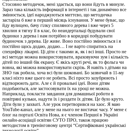
Стосовно методичок, мені здається, що вони йдуть в минуле.
Зараз така кількість інформації в інтернеті і так динамічно все
змінюється, ідеї народжуються миттєво, що методичка
застаріла б вже в перший місяць існування. У мене буває, що
йду вулицею, бачу гілку спиляного дерева і вже через 5
хвилин я тягну її в клас, бо неандертальці будували свої
будинки з дерева і нам потрібно в коридорі побудувати
будиночок з дерева. Це живе. Воно постійно змінюється і я
постійно щось додаю, додаю… І не варто спиратись на
специфіку лікарні. Ці діти є такими ж, як і всі інші. Просто не
всі методи можна використовувати, враховуючи зум і кількість
дітей по інший бік екрану. Є якісь круті речі, як то фольга чи
вовна, які можна використовувати скрізь. Я навіть з дітьми на
ЗНО так робила, хоча всі були шоковані. Бо зазвичай в 11-му
класі ніхто вже цього не робить. Всі просто зазубрюють і
відтворюють дати. Але є й провальні ідеї. Вони дітям
подобаються, але застосовувати їх на уроці не можна.
Наприклад, покласти завдання для домашньої роботи в
повітряні кульки, надути їх і роздати їх дітям. Це було круто.
Діти були у захваті. Але урок перетворився на хаос. Я маю
YouTube-канал, але у мене на нього не вистачає часу. У мене є
блог на порталі Освіта Нова, я є членом Першої в Україні
онлайн-асоціації освітян СУТО ПРО, також працюю
методистом в тренінговому центрі “Сертифіковані українські
технології освіти”.