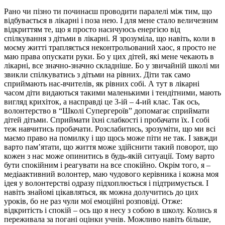
Рано чи пізно ти починаєш проводити паралелі між тим, що
відбувається в лікарні і поза нею. І для мене стало величезним
відкриттям те, що я просто насичуюсь енергією від
спілкування з дітьми в лікарні. Я зрозуміла, що навіть, коли в
моєму житті трапляється неконтрольований хаос, я просто не
маю права опускати руки. Бо у цих дітей, які мене чекають в
лікарні, все значно-значно складніше. Бо у звичайній школі ми
звикли спілкуватись з дітьми на рівних. Діти так само
сприймають нас-вчителів, як рівних собі. А тут в лікарні
часом діти видаються такими маленькими і тендітними, мають
вигляд крихіток, а насправді це 3-ій – 4-ий клас. Так ось,
волонтерство в “Школі Супергероїв” допомагає сприймати
дітей дітьми. Сприймати їхні слабкості і пробачати їх. І собі
теж навчитись пробачати. Розслабитись, зрозуміти, що ми всі
маємо право на помилку і що щось може піти не так. І завжди
варто пам’ятати, що життя може здійснити такий поворот, що
кожен з нас може опинитись в будь-якій ситуації. Тому варто
бути спокійним і реагувати на все спокійно. Окрім того, я –
медіаактивний волонтер, маю чудового керівника і кожна моя
ідея у волонтерстві одразу підхоплюється і підтримується. І
навіть знайомі цікавляться, як можна долучитись до цих
уроків, бо не раз чули мої емоційні розповіді. Отже:
відкритість і спокій – ось що я несу з собою в школу. Колись я
переживала за погані оцінки учнів. Можливо навіть більше,