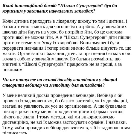
Який інноваційний досвід “Школи Супергероїв” був би
корисним у загальних навчальних закладах?
Коли дитина приходить в лікарняну школу, то там і дитина, і
батьки точно знають для чого це їм потрібно. А у звичайних
школах діти йдуть на урок, бо потрібно йти, бо це система,
проти якої не можна йти. А в “Школі Супергероїв” діти пішли
проти системи у зв’язку із хворобою. Вони змушені були
перервати навчання і тепер вони значно більше цінують те, що
мають. Організацію і бажання дітей, та прагнення батьків я би
взяла з собою у звичайну школу. Бо батьки розуміють, що
вчителі в “Школі Супергероїв” працюють не за гроші, а за
покликом.
Чи не плануєте на основі досвіду викладання у лікарні
створити вебинар чи методику для викладачів?
У мене великий досвід проведення вебінарів. Вебінар я би
провела із задоволенням, бо багато вчителів, як і я до лікарні,
взагалі не уявляють, як усе це організовано. А ще буквально
півтора роки тому ми всі про дистанційний формат взагалі
нічого не знали. І тому методи, які ми використовуємо
дистанційно, не всі їх можна застосувати офлайн. І навпаки.
Тому, якби проходив вебінар для вчителів, я б із задоволенням
підписалась.