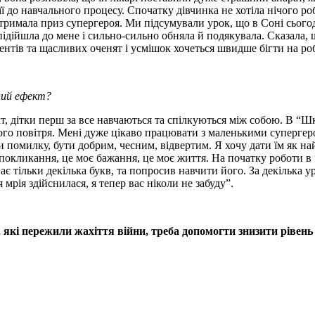
її до навчального процесу. Спочатку дівчинка не хотіла нічого р
отримала приз супергероя. Ми підсумували урок, що в Соні сьогод
дійшла до мене і сильно-сильно обняла й подякувала. Сказала, що
ентів та щасливих оченят і усмішок хочеться швидше бігти на ро
ний ефект?
т, дітки перш за все навчаються та спілкуються між собою. В “Ш
жого повітря. Мені дуже цікаво працювати з маленькими супергеро
помилку, бути добрим, чесним, відвертим. Я хочу дати їм як най
покликання, це моє бажання, це моє життя. На початку роботи в 
ає тільки декілька букв, та попросив навчити його. За декілька у
рія здійснилася, я тепер вас ніколи не забуду”.
 які пережили жахіття війни, треба допомогти знизити рівень