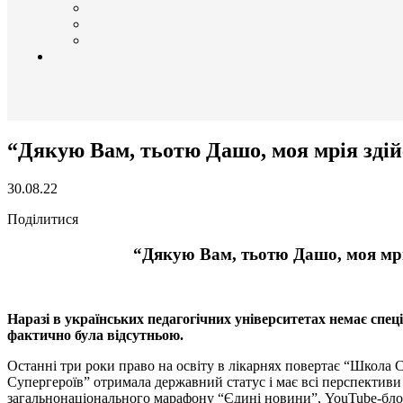
“Дякую Вам, тьотю Дашо, моя мрія здій
30.08.22
Поділитися
“Дякую Вам, тьотю Дашо, моя мрі
Наразі в українських педагогічних університетах немає спец
фактично була відсутньою.
Останні три роки право на освіту в лікарнях повертає “Школа 
Супергероїв” отримала державний статус і має всі перспективи
загальнонаціонального марафону “Єдині новини”, YouTube-блоге