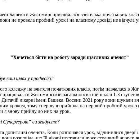
ені Башека в Житомирі приєдналася вчителька початкових класів Д
, поки не провела пробний урок і на власному досвіді не відчула 
“Хочеться бігти на роботу заради щасливих оченят”
був ваш шлях у професію?
ого коледжу на вчителя початкових класів, потім навчалася в Ж
ті працювала в Житомирській загальноосвітній школі 1-3 ступені
 Дитячій лікарні імені Башека. Восени 2021 року вони шукали вч
ьним кроком, тому спершу я прийшла на перший пробний урок з 
и я знову прийду до них на урок.
лі Супергероїв” ви згадуєте?
та допитливі оченята. Коли розпочався урок, відчинилися двері і
, вона розповіла, що їй лікарі поставили дуже страшний апарат, 