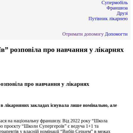
Супермобіль
Франшиза
Друзі
Путівник лікарнею
Отримати допомогу
Допомогти
в” розповіла про навчання у лікарнях
озповіла про навчання у лікарнях
а в лікарняних закладах існувала лише номінально, але
илася на національну франшизу. Від 2022 року “Школа
ою проєкту “Школи Супергероїв” є ведуча 1+1 та
рапевтів у власній номінації “Вибір Серцем” в межах