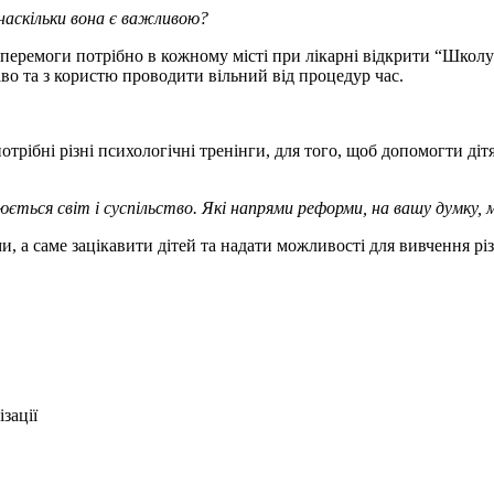
 наскільки вона є важливою?
я перемоги потрібно в кожному місті при лікарні відкрити “Школу
каво та з користю проводити вільний від процедур час.
?
отрібні різні психологічні тренінги, для того, щоб допомогти діт
нюється світ і суспільство. Які напрями реформи, на вашу думк
и, а саме зацікавити дітей та надати можливості для вивчення р
зації