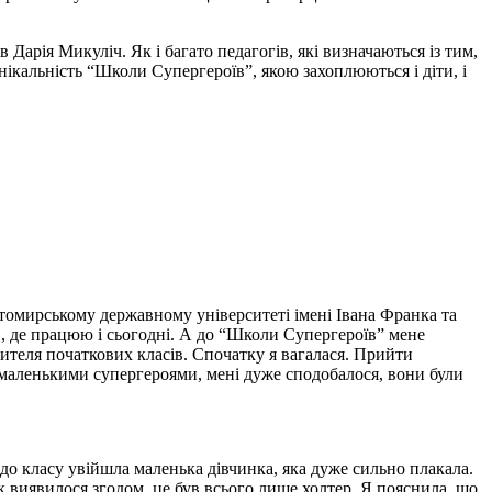
арія Микуліч. Як і багато педагогів, які визначаються із тим,
унікальність “Школи Супергероїв”, якою захоплюються і діти, і
итомирському державному університеті імені Івана Франка та
в, де працюю і сьогодні. А до “Школи Супергероїв” мене
ителя початкових класів. Спочатку я вагалася. Прийти
маленькими супергероями, мені дуже сподобалося, вони були
 до класу увійшла маленька дівчинка, яка дуже сильно плакала.
як виявилося згодом, це був всього лише холтер. Я пояснила, що