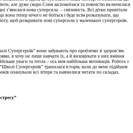
обити, але дуже скоро Соня заспокоїлася та повністю включилася
ні з’явилася нова суперсила – сміливість. Всі дітки привітали
 вона тепер нічого не боїться і буде всім розказувати, що
боту, щоб розкривати нові суперсили у маленьких супергероїв.
колі Супергероїв” вони забувають про проблеми зі здоров’ям.
ями, я хочу не лише навчати їх, а й виховувати у них вміння
більше уваги та тепла – ось моя найбільша мотивація. Робота з
“Школі Супергероїв” трапилася історія, коли до мене підійшов
років опанували всі літери та навчилися читати по складах.
 стресу”