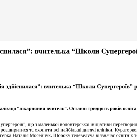
снилася”: вчителька “Школи Супергерої
я здійснилася”: вчителька “Школи Супергероїв” р
іалізації “лікарняний вчитель”. Останні тридцять років освіт
Супергероїв”, що з маленької волонтерської ініціативи перетвор
 розширитися та охопити всі найбільші дитячі клініки. Кураторк
рка Наталія Мосейчук. Щороку телеведуча відзначає освітніх те