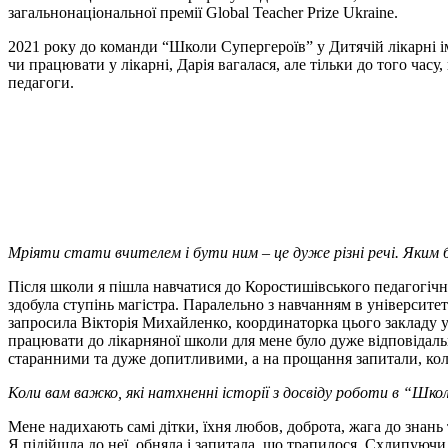
загальнонаціональної премії Global Teacher Prize Ukraine.
2021 року до команди “Школи Супергероїв” у Дитячій лікарні ім
чи працювати у лікарні, Дарія вагалася, але тільки до того часу
педагоги.
Мріяти стати вчителем і бути ним – це дуже різні речі. Яким 
Після школи я пішла навчатися до Коростишівського педагогічн
здобула ступінь магістра. Паралельно з навчанням в університе
запросила Вікторія Михайленко, координаторка цього закладу у
працювати до лікарняної школи для мене було дуже відповідал
старанними та дуже допитливими, а на прощання запитали, кол
Коли вам важко, які натхненні історії з досвіду роботи в “Шко
Мене надихають самі дітки, їхня любов, доброта, жага до знань 
Я підійшла до неї, обняла і запитала, що трапилося. Схлипуючи