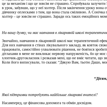
це за механізм і що це зовсім не страшно. Спробувала залучити 
в урок, забувши, що у неї холтер. Після закінчення уроку вона 
дівчинку оплесками з тим, що вона стала сміливою. А Сонічка пі
холтер – це зовсім не страшно. Заради ось таких емоційних мом
На вашу думку, чи має навчання в лікарняній школі терапевтич
Звичайно, навчання в лікарняній школі має терапевтичний ефек
Для них навчання в стінах лікувального закладу, як ковток сві
працювати, самостійно ухвалювати рішення, не боятися зробити 
дітлахами в мене не викликає нервову напруженість, бо це моє 
хлопчик-другокласник і розказав мені, що не вміє читати, що зн
Коли його виписували, то сказав: “Дякую Вам, тьотю Дашо, моя м
“Дітям,
Якої підтримки потребують найбільше лікарняні вчителі?
Насамперед, це фінансова допомога та обмін досвідом.