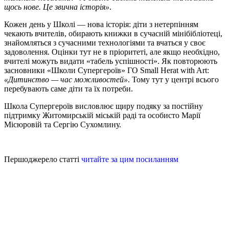
щось нове. Це звична історія»
.
Кожен день у Школі — нова історія: діти з нетерпінням
чекають вчителів, обирають книжки в сучасній мінібібліотеці,
знайомляться з сучасними технологіями та вчаться у своє
задоволення. Оцінки тут не в пріоритеті, але якщо необхідно,
вчителі можуть видати «табель успішності». Як повторюють
засновники «Школи Супергероїв» ГО Small Herat with Art:
«Дитинство — час можливостей»
. Тому тут у центрі всього
перебувають саме діти та їх потреби.
Школа Супергероїв висловлює щиру подяку за постійну
підтримку Житомирській міській раді та особисто Марії
Місюровій та Сергію Сухомлину.
Першоджерело статті
читайте за цим посиланням