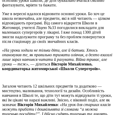
особливі уроки Школи, де діти буквально вчаться сміливо
фантазувати, мріяти та бажати.
Уже в вересні вдалося відновити основні уроки. Бо хоч це
школа незвичайна, але предмети, які в ній читають — цілком
відповідають програмі. Від самого відкриття Школи в
Житомирі, учителі Ліцею №33 погодилися викладати для
маленьких супергероїв у лікарні. І вже понад 1300 дітей
змогли надолужити програму та без проблем повернутися
після стаціонару до своїх звичайних класів.
«На уроки ходили не тільки діти, але й батьки. Хтось
опановував те, як правильно тримати олівчик, а дехто взагалі
лише зараз навчився читати й рахувати. Війна триває, але
уроки — теж»
, — ділиться
Вікторія Михайленко,
координаторка житомирської «Школи Супергероїв»
.
Загалом читають 12 шкільних предметів та додатково —
мистецтво, малювання, технології та дизайн. Особливість
навчання в Школі те, що діти тут можуть відвідувати ті уроки,
які їм цікаві чи наразі важливі. Звісно, є віковий поділ, але як
зазначає
Вікторія Михайленко
:
«На урок для старших класів
можуть прибігти і дошкільнята зі словами “а можна
тихенько посидіти?”. І дійсно сидять тихенько та ловлять