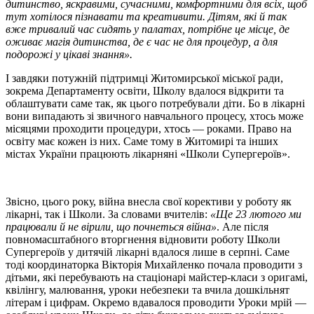
дитинство, яскравими, сучасними, комфортними для всіх, щоб
тут хотілося пізнавати та креативити. Дітям, які й так
вже тривалий час сидять у палатах, потрібне це місце, де
оживає магія дитинства, де є час не для процедур, а для
подорожі у цікаві знання».
І завдяки потужній підтримці Житомирської міської ради,
зокрема Департаменту освіти, Школу вдалося відкрити та
облаштувати саме так, як цього потребували діти. Бо в лікарні
вони випадають зі звичного навчального процесу, хтось може
місяцями проходити процедури, хтось — роками. Право на
освіту має кожен із них. Саме тому в Житомирі та інших
містах України працюють лікарняні «Школи Супергероїв».
Звісно, цього року, війна внесла свої корективи у роботу як
лікарні, так і Школи. За словами вчителів:
«Ще 23 лютого ми
працювали й не вірили, що почнеться війна»
. Але після
повномасштабного вторгнення відновити роботу Школи
Супергероїв у дитячій лікарні вдалося лише в серпні. Саме
тоді координаторка Вікторія Михайленко почала проводити з
дітьми, які перебувають на стаціонарі майстер-класи з оригамі,
квілінгу, малювання, уроки небезпеки та вчила дошкільнят
літерам і цифрам. Окремо вдавалося проводити Уроки мрій —