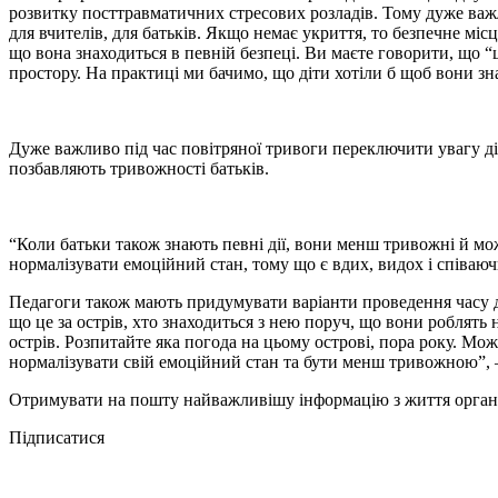
розвитку посттравматичних стресових розладів. Тому дуже важл
для вчителів, для батьків. Якщо немає укриття, то безпечне міс
що вона знаходиться в певній безпеці. Ви маєте говорити, що “
простору. На практиці ми бачимо, що діти хотіли б щоб вони з
Дуже важливо під час повітряної тривоги переключити увагу ді
позбавляють тривожності батьків.
“Коли батьки також знають певні дії, вони менш тривожні й мо
нормалізувати емоційний стан, тому що є вдих, видох і співаюч
Педагоги також мають придумувати варіанти проведення часу д
що це за острів, хто знаходиться з нею поруч, що вони роблят
острів. Розпитайте яка погода на цьому острові, пора року. Мо
нормалізувати свій емоційний стан та бути менш тривожною”,
Отримувати на пошту найважливішу інформацію з життя органі
Підписатися