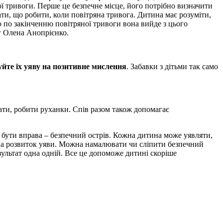
ї тривоги. Перше це безпечне місце, його потрібно визначити
ати, що робити, коли повітряна тривога. Дитина має розуміти,
о по закінченню повітряної тривоги вона вийде з цього
ог Олена Анопрієнко.
руйте їх уяву на позитивне мислення
. Забавки з дітьми так само
вати, робити руханки. Спів разом також допомагає
 бути вправа – безпечний острів. Кожна дитина може уявляти,
й на розвиток уяви. Можна намалювати чи сліпити безпечний
зультат одна одній. Все це допоможе дитині скоріше