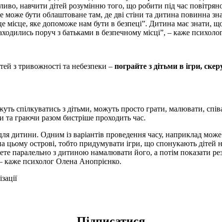
иво, навчити дітей розумінню того, що робити під час повітряно
це може бути облаштоване там, де дві стіни та дитина повинна зн
це місце, яке допоможе нам бути в безпеці”. Дитина має знати, щ
находились поруч з батьками в безпечному місці”, – каже психол
тей з тривожності та небезпеки –
пограйте з дітьми в ігри, ске
жуть спілкуватись з дітьми, можуть просто грати, малювати, спі
и та граючи разом бистріше проходить час.
ля дитини. Одним із варіантів проведення часу, наприклад може
ь на цьому острові, тобто придумувати ігри, що спонукають діте
жете паралельно з дитиною намалювати його, а потім показати ре
 – каже психолог Олена Анопрієнко.
зації
Підписатися