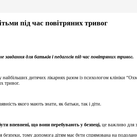
дітьми під час повітряних тривог
не завдання для батьків і педагогів під час повітряних тривог.
у найбільших дитячих лікарнях разом із психологом клініки “О
х тривог.
аявність якого мають знати, як батьки, так і діти.
бути впевнені, що вони перебувають у безпеці,
це важливо для з
 безпеки, тому допомога дітям має бути спрямована на подолання