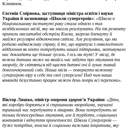
Климнюк.
Євгенія Смірнова, заступниця міністра освіти і науки
України й засновниця «Школи супергероїв»
:
«Школа в
Національному інституті раку стала однією з тих
нездійсненних місій, яку ми змогли реалізувати. На пік ремонту
припали масштабні обстріли Києва, загроза блекауту й
майже регулярні відключення світла. Але розуміння, що ми
робимо надважливу справу, й те, що карапузи з онкологічного
відділення як ніхто потребують нашої підтримки, мотивувало
нас докладати ще більше зусиль. І ось ми тут! У місці, де
кожна дитина може на якийсь час забути про лікування та
хворобу, де світяться від щастя дитячі очі й лунає такий
довгоочікуваний сміх. Наша місія — повернути кожному
супергерою віру в себе та свої суперсили! Над чим наша
команда безустанно працює кожен день попри всі перепони»
.
Віктор Ляшко, міністр охорони здоров’я України:
«Діти,
які хоробро борються зі страшними хворобами, змушені
тривалий час перебувати в лікарнях. Вони потребують не
тільки безпосередньо лікування, але й турботи, соціальних
контактів і відчуття причетності. Школа Супергероїв —
дуже потрібна, вчасна й соціально важлива ініціатива, яку