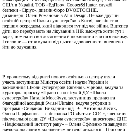
США в Україні, ТОВ «ЕдПро», Cooper&Hunter, службі
безпеки «Сіріус», дизайн-бюро DVOETOCHIE,
дизайнерці Олені Романовій з Alur Design. Це вже другий
освітній центр «Школи супергероїв» в Києві, але він став
першим осередком, який відкрився тут під час війни. Відтепер
діти, що перебувають на лікуванні в НІР, зможуть жити тут і
зараз, помічати свої досягнення й щохвилини вчитися новому.
І головне — отримувати від цього задоволення та впевнено
йти до одужання.
В урочистому відкритті нового освітнього центру взяли
участь заступниця Міністра освіти і науки України й
засновниця Школи супергероїв Євгенія Смірнова, ведуча та
кураторка проєкту «Право на освіту» й ДУ «Школа
супергероїв» Наталія Мосейчук, заступниця президента
благодійної асоціації Swiss4Ukraine, ведуча рубрики в
програмі «Сніданок. Вихідний» від 1+1 Антоніна Лесик,
Олена Парфьонова – співголова ГО «Батьки СОС», членкиня
піклувальної ради ДУ «Школа супергероїв», директорка ДНП
«Національний інститут раку» – Олена Єфіменко та завідувач
науково-дослідним відділенням дитячої онкології – Григорий