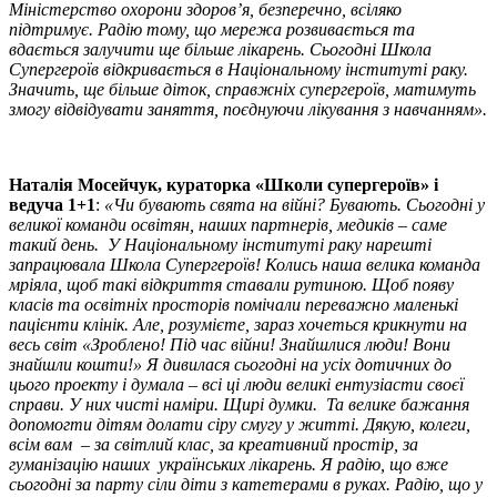
Міністерство охорони здоров’я, безперечно, всіляко
підтримує. Радію тому, що мережа розвивається та
вдається залучити ще більше лікарень. Сьогодні Школа
Супергероїв відкривається в Національному інституті раку.
Значить, ще більше діток, справжніх супергероїв, матимуть
змогу відвідувати заняття, поєднуючи лікування з навчанням».
Наталія Мосейчук, кураторка «Школи супергероїв» і
ведуча 1+1
:
«Чи бувають свята на війні? Бувають. Сьогодні у
великої команди освітян, наших партнерів, медиків – саме
такий день. У Національному інституті раку нарешті
запрацювала Школа Супергероїв! Колись наша велика команда
мріяла, щоб такі відкриття ставали рутиною. Щоб появу
класів та освітніх просторів помічали переважно маленькі
пацієнти клінік. Але, розумієте, зараз хочеться крикнути на
весь світ «Зроблено! Під час війни! Знайшлися люди! Вони
знайшли кошти!» Я дивилася сьогодні на усіх дотичних до
цього проекту і думала – всі ці люди великі ентузіасти своєї
справи. У них чисті наміри. Щирі думки. Та велике бажання
допомогти дітям долати сіру смугу у житті. Дякую, колеги,
всім вам – за світлий клас, за креативний простір, за
гуманізацію наших українських лікарень. Я радію, що вже
сьогодні за парту сіли діти з катетерами в руках. Радію, що у