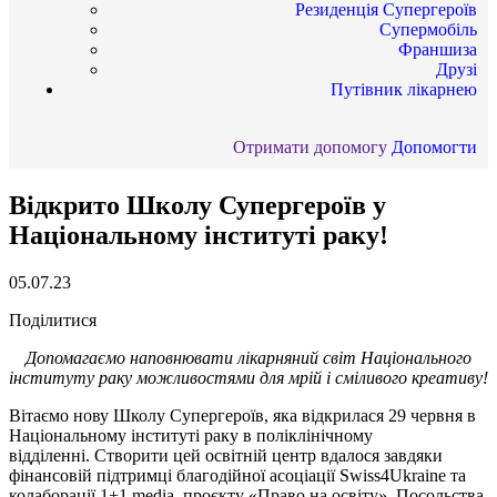
Резиденція Супергероїв
Супермобіль
Франшиза
Друзі
Путівник лікарнею
Отримати допомогу
Допомогти
Відкрито Школу Супергероїв у
Національному інституті раку!
05.07.23
Поділитися
Допомагаємо наповнювати лікарняний світ Національного
інституту раку можливостями для мрій і сміливого креативу!
Вітаємо нову Школу Супергероїв, яка відкрилася 29 червня в
Національному інституті раку в поліклінічному
відділенні.
Створити цей освітній центр вдалося завдяки
фінансовій підтримці благодійної асоціації Swiss4Ukraine
та
колаборації 1+1 mediа,
проєкту «Право на освіту», Посольства