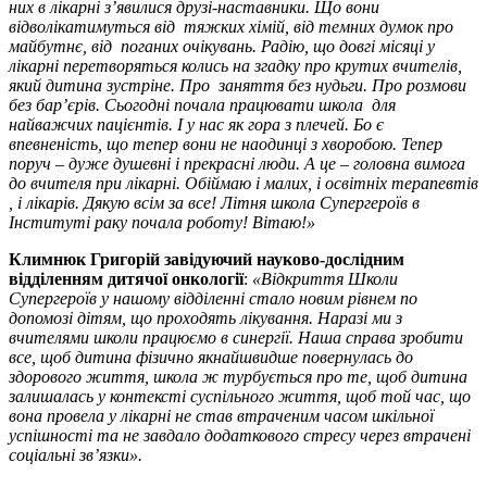
них в лікарні з’явилися друзі-наставники. Що вони
відволікатимуться від тяжких хімій, від темних думок про
майбутнє, від поганих очікувань. Радію, що довгі місяці у
лікарні перетворяться колись на згадку про крутих вчителів,
який дитина зустріне. Про заняття без нудьги. Про розмови
без бар’єрів. Сьогодні почала працювати школа для
найважчих пацієнтів. І у нас як гора з плечей. Бо є
впевненість, що тепер вони не наодинці з хворобою. Тепер
поруч – дуже душевні і прекрасні люди. А це – головна вимога
до вчителя при лікарні. Обіймаю і малих, і освітніх терапевтів
, і лікарів. Дякую всім за все! Літня школа Супергероїв в
Інституті раку почала роботу! Вітаю!»
Климнюк Григорій завідуючий науково-дослідним
відділенням дитячої онкології
:
«Відкриття Школи
Супергероїв у нашому відділенні стало новим рівнем по
допомозі дітям, що проходять лікування. Наразі ми з
вчителями школи працюємо в синергії. Наша справа зробити
все, щоб дитина фізично якнайшвидше повернулась до
здорового життя, школа ж турбується про те, щоб дитина
залишалась у контексті суспільного життя, щоб той час, що
вона провела у лікарні не став втраченим часом шкільної
успішності та не завдало додаткового стресу через втрачені
соціальні зв’язки».