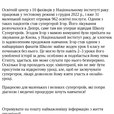
Освітній центр
з 10 фахівців у Національному інституті раку
працював у тестовому режимі з грудня 2022 р., і вже 31
маленький пацієнт отримав 962 освітні послуги. Одним з
таких пацієнтів став супергерой Ігор. Його лікування
розпочалося в Дніпрі, саме там він уперше відвідав Школу
Супергероїв. Згодом Ігор з мамою вимушені були приїхати на
лікування до Києва, у Національний інститут раку, де хлопчик
із задоволенням продовжив навчання. Ігор став одним з
найщиріших фанатів Школи: майже жоден урок 6 класу не
починався без нього. Це могло бути навіть 2–3 уроки його
улюбленої історії за день: особливо ж подобається йому тема
Єгипту, здається, він може слухати про нього безперервно.
Оскільки Ігор проходить курс хіміотерапії, він не зміг бути
присутнім на відкритому уроці, але, щоб не засмучувати
супергероя, лікарі дозволили йому взяти участь в онлайн-
уроці.
Працюємо для маленьких і великих супергероїв, які попри
діагнози і медичні процедури хочуть навчатися!
Отримувати на пошту найважливішу інформацію з життя
організації