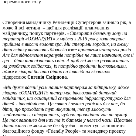
переможного голу
Створення майданчику Резиденції Супергероїв зайняло рік, а
може й всі чотири, – ідеї для реалізації, планування
майданчику, пошук партнерів.
«Створити безпечну зону на
території «ОХМАТДИТ» я мріяла з 2015 року, коли вперше
прийшла в якості волонтера. Ми створили городик, на якому
діти влітку вивчають біологію вже протягом чотирьох років.
Але для відновлення карапузів потрібне не лише навчання, але й
гра – діти так пізнають світ. А щоб всі могли розважитись
на улюблених гойдалках, їх потрібно зробити інклюзивними,
адже в лікарні багато діток на інвалідних візочках»
–
підкреслює
Євгенія Смірнова
.
«Ми дуже вдячні усім нашим партнерам за підтримку, адже
лікарня «ОХМАТДИТ» тепер має інклюзивний дитячий
майданчик, що оснащений спеціальною інфраструктурою для
дітей з інвалідністю. Це свято і велика радість для нас, бо
діти, що проходять тут лікування, тепер зможуть
знайомитись, спілкуватись, чудово проводити час на вулиці.
Це так важливо для них та їх батьків у нелегкі часи. Щасливе
дитинство не можливе без друзів»
– коментує засновниця
благодійного фонду «Friendly People» та менеджер проекту