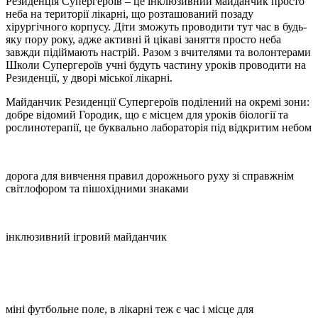
Резиденція Супергероїв – це інклюзивний майданчик просто
неба на території лікарні, що розташований позаду
хірургічного корпусу. Діти зможуть проводити тут час в будь-
яку пору року, адже активні й цікаві заняття просто неба
завжди підіймають настрій. Разом з вчителями та волонтерами
Школи Супергероїв учні будуть частину уроків проводити на
Резиденції, у дворі міської лікарні.
Майданчик Резиденції Супергероїв поділений на окремі зони:
добре відомий Городик, що є місцем для уроків біології та
рослинотерапії, це буквально лабораторія під відкритим небом
дорога для вивчення правил дорожнього руху зі справжнім
світлофором та пішохідними знаками
інклюзивний ігровий майданчик
міні футбольне поле, в лікарні теж є час і місце для