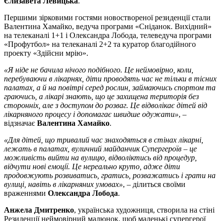
Єлизавета Левицька
.
Першими зірковими гостями новоствореної резиденції стали
Валентина Хамайко, ведуча програми «Сніданок. Вихідний»
на телеканалі 1+1 і Олександра Лобода, телеведуча програми
«Профутбол» на телеканалі 2+2 та куратор благодійного
проекту «Здійсни мрію».
«Я ніде не бачила нічого подібного. Це неймовірно, коли,
перебуваючи в лікарнях, діти проводять час не тільки в тісних
палатах, а й на повітрі серед рослин, займаючись спортом та
граючись, а лікарі знають, що це захищена територія без
сторонніх, але з доступом до розваг. Це відволікає дітей від
лікарняного процесу і допомагає швидше одужати»
, –
відзначає
Валентина Хамайко
.
«Для дітей, що тривалий час знаходяться в стінах лікарні,
лежать в палатах, вуличний майданчик Супергероїв – це
можливість вийти на вулицю, відволіктись від процедур,
відчути нові емоції. Це нереально круто, адже діти
продовжують розвиватись, гратись, розважатись і грати на
вулиці, навіть в лікарняних умовах»
, – ділиться своїми
враженнями
Олександра Лобода
.
Анжела Дмитренко
, українська художниця, створила на стіні
Резиденції неймовірний малюнок, щоб маленькі супергерої